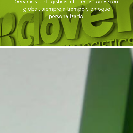
Servicios de logística integrada con visión
global, siempre a tiempo y enfoque
personalizado.