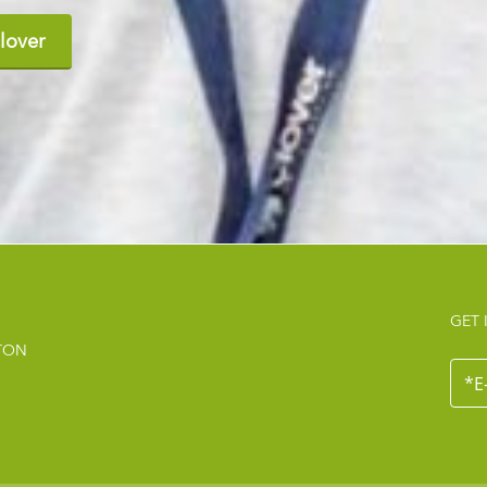
lover
GET 
TON