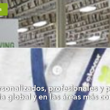
s
rsonalizados, profesionales y 
a global y en las áreas más co