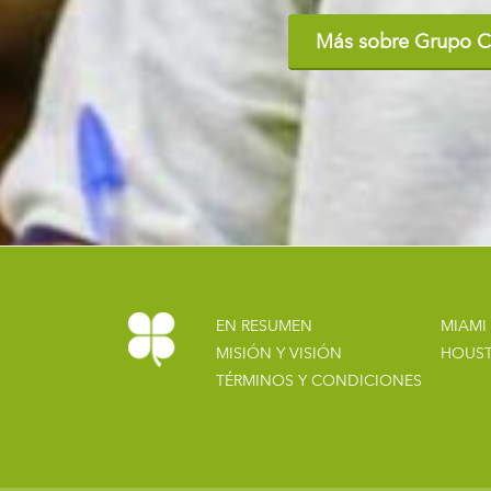
Más sobre Grupo C
EN RESUMEN
MIAMI
MISIÓN Y VISIÓN
HOUS
TÉRMINOS Y CONDICIONES