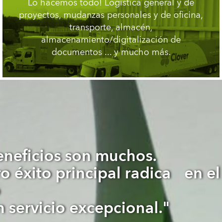
Lo hacemos todo! Logística general y de
proyectos, mudanzas personales y de oficina,
transporte, almacén,
almacenamiento/digitalización de
documentos ... y mucho más.
eneficios son muchos.
 éxito principal radica en el
o
 servicio excepcional."